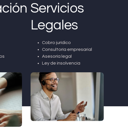
ción
Servicios
Legales
Cobro jurídico
Consultoría empresarial
os
Asesoría legal
Ley de insolvencia