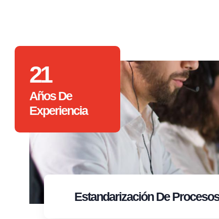
21
Años De
Experiencia
Estandarización
De Proceso