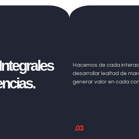
ntegrales
Hacemos de cada interacc
desarrollar lealtad de m
ncias.
generar valor en cada co
.03