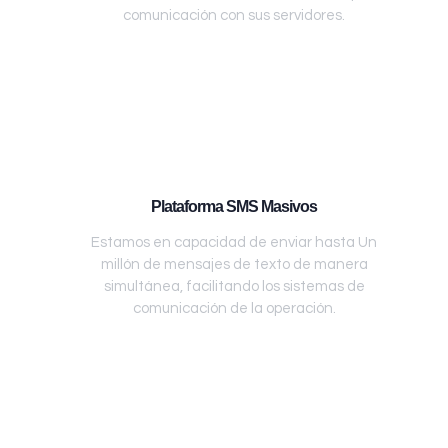
comunicación con sus servidores.
Plataforma SMS Masivos
Estamos en capacidad de enviar hasta Un
millón de mensajes de texto de manera
simultánea, facilitando los sistemas de
comunicación de la operación.