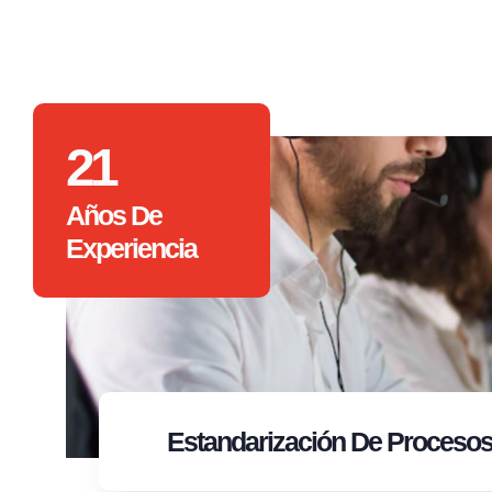
21
Años De
Experiencia
Estandarización
De Proceso