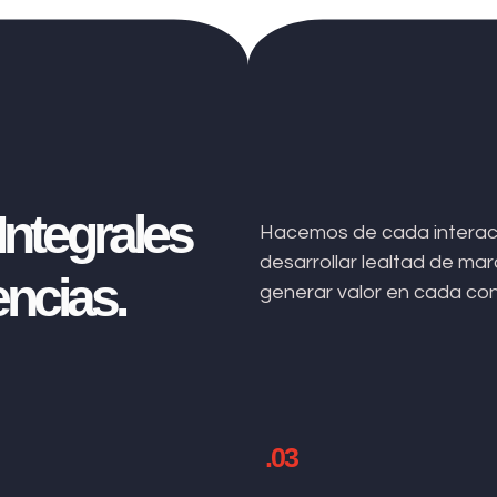
ntegrales
Hacemos de cada interacc
desarrollar lealtad de m
ncias.
generar valor en cada co
.03