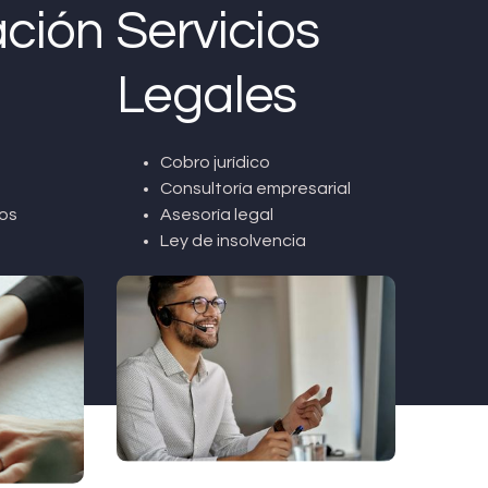
ción
Servicios
Legales
Cobro jurídico
Consultoría empresarial
os
Asesoría legal
Ley de insolvencia