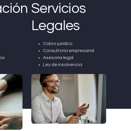
ción
Servicios
Legales
Cobro jurídico
Consultoría empresarial
os
Asesoría legal
Ley de insolvencia