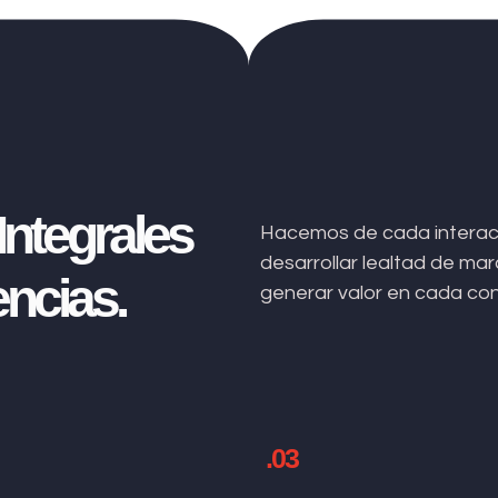
ntegrales
Hacemos de cada interacc
desarrollar lealtad de m
ncias.
generar valor en cada co
.03