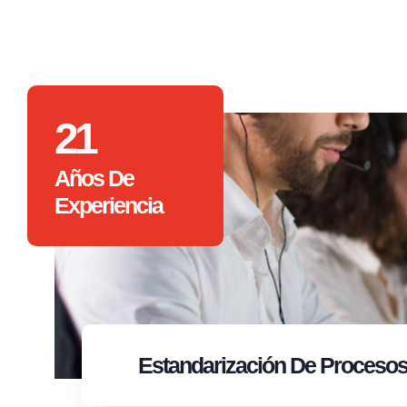
21
Años De
Experiencia
Estandarización
De Proceso