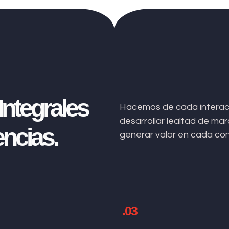
ntegrales
Hacemos de cada interacc
desarrollar lealtad de m
ncias.
generar valor en cada co
.03