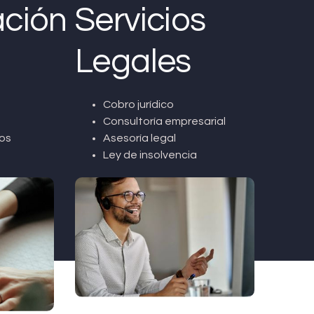
ción
Servicios
Legales
Cobro jurídico
Consultoría empresarial
os
Asesoría legal
Ley de insolvencia