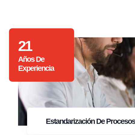
21
Años De
Experiencia
Estandarización
De Proceso