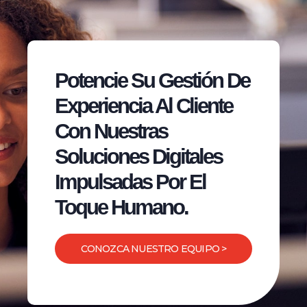
Potencie Su Gestión De
Experiencia Al Cliente
Con Nuestras
Soluciones Digitales
Impulsadas Por El
Toque Humano.
CONOZCA NUESTRO EQUIPO >