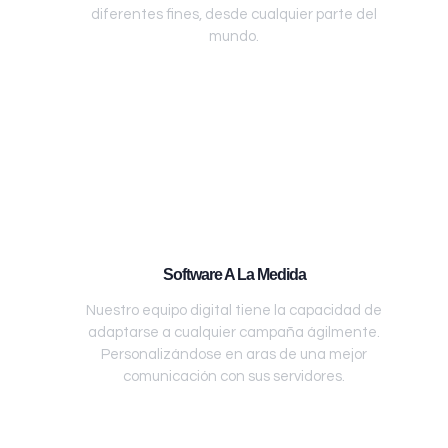
diferentes fines, desde cualquier parte del
mundo.
Software A La Medida
Nuestro equipo digital tiene la capacidad de
adaptarse a cualquier campaña ágilmente.
Personalizándose en aras de una mejor
comunicación con sus servidores.