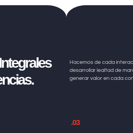
ntegrales
Hacemos de cada interacc
desarrollar lealtad de m
ncias.
generar valor en cada co
.03