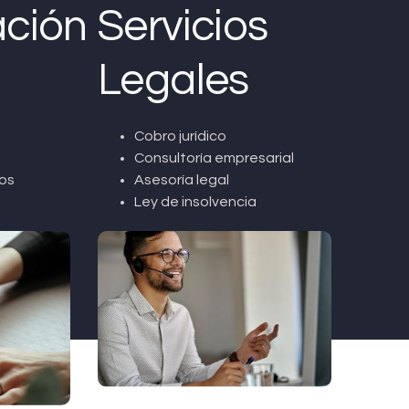
ción
Servicios
Legales
Cobro jurídico
Consultoría empresarial
os
Asesoría legal
Ley de insolvencia