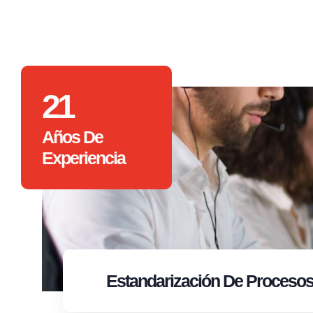
21
Años De
Experiencia
Estandarización
De Proceso