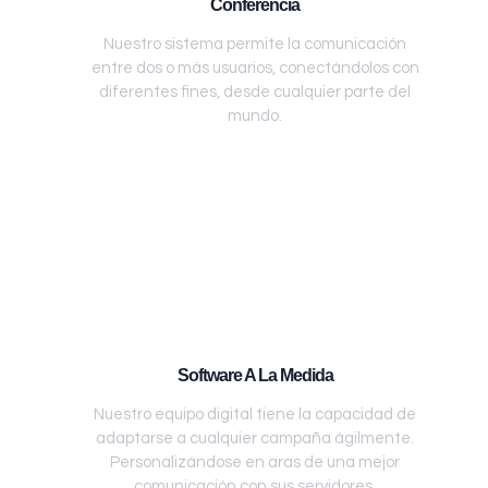
Conferencia
Nuestro sistema permite la comunicación
entre dos o más usuarios, conectándolos con
diferentes fines, desde cualquier parte del
mundo.
Software A La Medida
Nuestro equipo digital tiene la capacidad de
adaptarse a cualquier campaña ágilmente.
Personalizándose en aras de una mejor
comunicación con sus servidores.