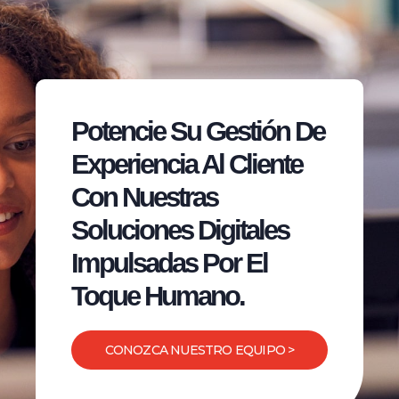
Potencie Su Gestión De
Experiencia Al Cliente
Con Nuestras
Soluciones Digitales
Impulsadas Por El
Toque Humano.
CONOZCA NUESTRO EQUIPO >