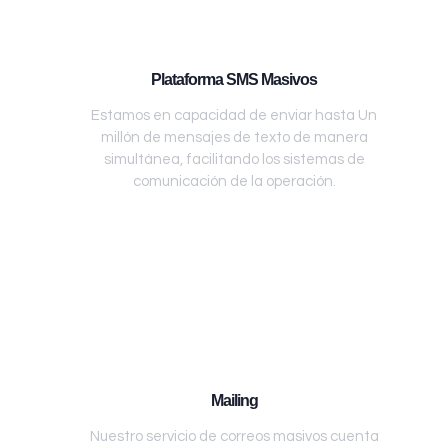
Plataforma SMS Masivos
Estamos en capacidad de enviar hasta Un
millón de mensajes de texto de manera
simultánea, facilitando los sistemas de
comunicación de la operación.
Mailing
Nuestro servicio de correos masivos cuenta