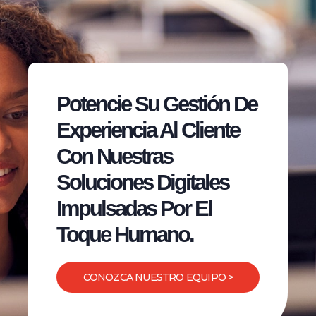
Potencie Su Gestión De
Experiencia Al Cliente
Con Nuestras
Soluciones Digitales
Impulsadas Por El
Toque Humano.
CONOZCA NUESTRO EQUIPO >