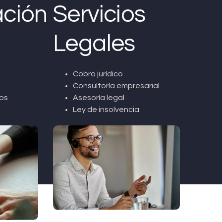
ción
Servicios
Legales
Cobro jurídico
Consultoría empresarial
os
Asesoría legal
Ley de insolvencia