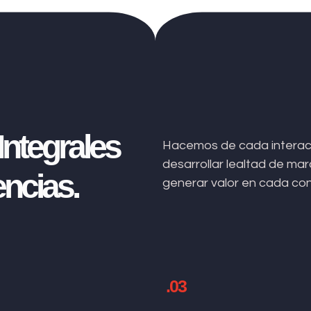
ntegrales
Hacemos de cada interacc
desarrollar lealtad de m
ncias.
generar valor en cada co
.03