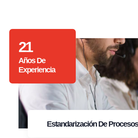
21
Años De
Experiencia
Estandarización
De Proceso