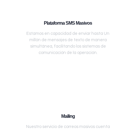
Plataforma SMS Masivos
Estamos en capacidad de enviar hasta Un
millón de mensajes de texto de manera
simultánea, facilitando los sistemas de
comunicación de la operación.
Mailing
Nuestro servicio de correos masivos cuenta