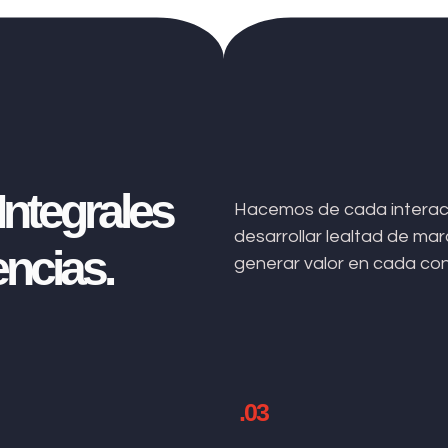
ntegrales
Hacemos de cada interacc
desarrollar lealtad de m
ncias.
generar valor en cada co
.03