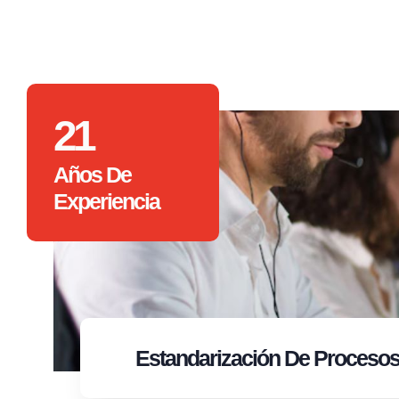
21
Años De
Experiencia
Estandarización
De Proceso