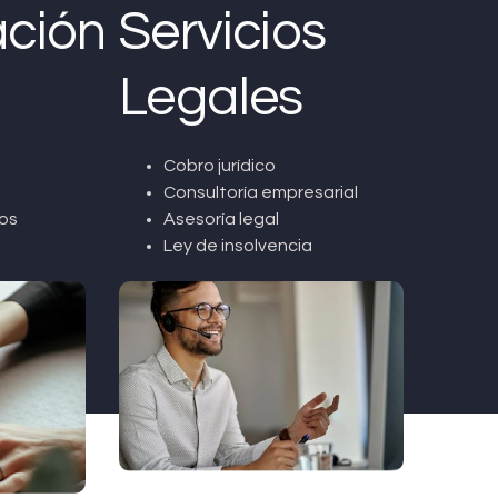
ción
Servicios
Legales
Cobro jurídico
Consultoría empresarial
os
Asesoría legal
Ley de insolvencia