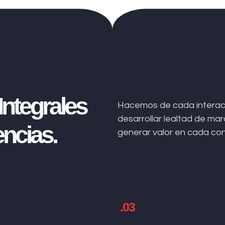
ntegrales
Hacemos de cada interacc
desarrollar lealtad de m
ncias.
generar valor en cada co
.03