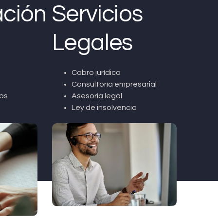
ción
Servicios
Legales
Cobro jurídico
Consultoría empresarial
os
Asesoría legal
Ley de insolvencia