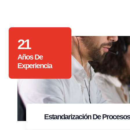
21
Años De
Experiencia
Estandarización
De Proceso