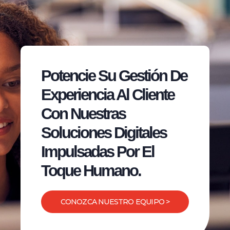
Potencie Su Gestión De
Experiencia Al Cliente
Con Nuestras
Soluciones Digitales
Impulsadas Por El
Toque Humano.
CONOZCA NUESTRO EQUIPO >