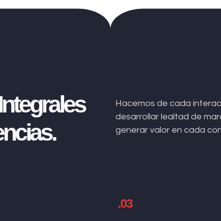
ntegrales
Hacemos de cada interacc
desarrollar lealtad de m
ncias.
generar valor en cada co
.03