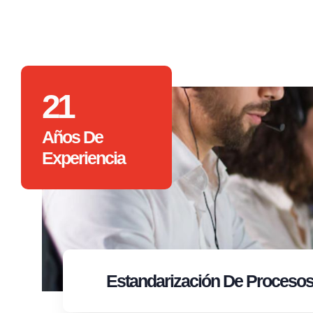
21
Años De
Experiencia
Estandarización
De Proceso