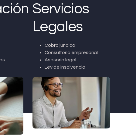
ción
Servicios
Legales
Cobro jurídico
Consultoría empresarial
os
Asesoría legal
Ley de insolvencia