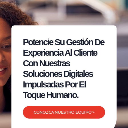
Potencie Su Gestión De
Experiencia Al Cliente
Con Nuestras
Soluciones Digitales
Impulsadas Por El
Toque Humano.
CONOZCA NUESTRO EQUIPO >