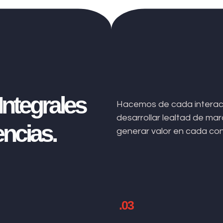
ntegrales
Hacemos de cada interacc
desarrollar lealtad de m
ncias.
generar valor en cada co
.03