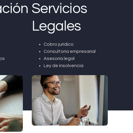
ción
Servicios
Legales
Cobro jurídico
Consultoría empresarial
os
Asesoría legal
Ley de insolvencia