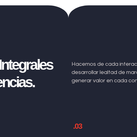
ntegrales
Hacemos de cada interacc
desarrollar lealtad de m
ncias.
generar valor en cada co
.03