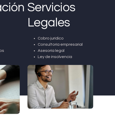
ción
Servicios
Legales
Cobro jurídico
Consultoría empresarial
os
Asesoría legal
Ley de insolvencia