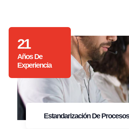
21
Años De
Experiencia
Estandarización
De Proceso