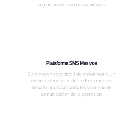
comunicación con sus servidores.
Plataforma SMS Masivos
Estamos en capacidad de enviar hasta Un
millón de mensajes de texto de manera
simultánea, facilitando los sistemas de
comunicación de la operación.