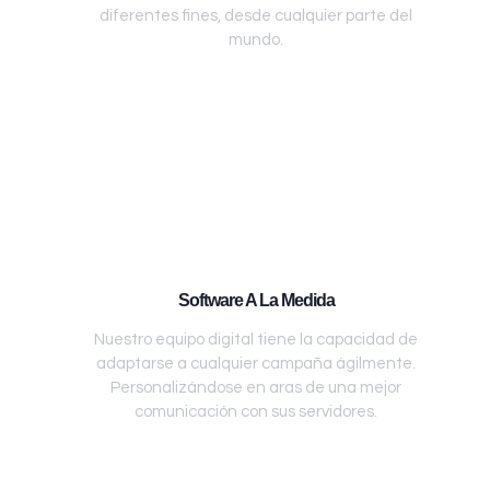
diferentes fines, desde cualquier parte del
mundo.
Software A La Medida
Nuestro equipo digital tiene la capacidad de
adaptarse a cualquier campaña ágilmente.
Personalizándose en aras de una mejor
comunicación con sus servidores.