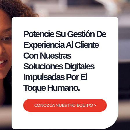
Potencie Su Gestión De
Experiencia Al Cliente
Con Nuestras
Soluciones Digitales
Impulsadas Por El
Toque Humano.
CONOZCA NUESTRO EQUIPO >