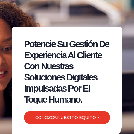
Potencie Su Gestión De
Experiencia Al Cliente
Con Nuestras
Soluciones Digitales
Impulsadas Por El
Toque Humano.
CONOZCA NUESTRO EQUIPO >