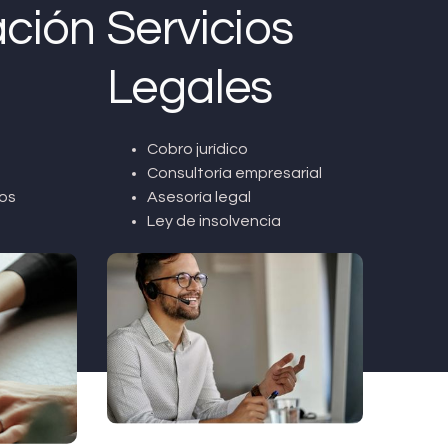
ción
Servicios
Legales
Cobro jurídico
Consultoría empresarial
os
Asesoría legal
Ley de insolvencia