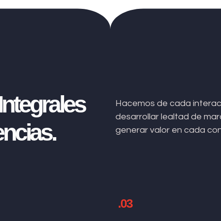
ntegrales
Hacemos de cada interacc
desarrollar lealtad de m
ncias.
generar valor en cada co
.03