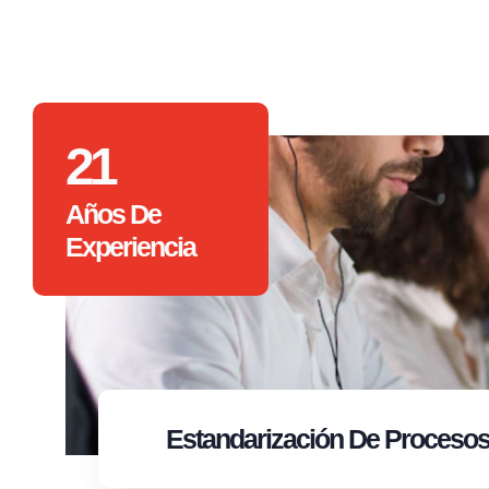
21
Años De
Experiencia
Estandarización
De Proceso