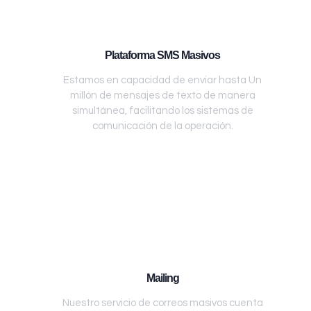
Plataforma SMS Masivos
Estamos en capacidad de enviar hasta Un
millón de mensajes de texto de manera
simultánea, facilitando los sistemas de
comunicación de la operación.
Mailing
Nuestro servicio de correos masivos cuenta