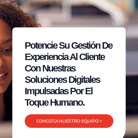
Potencie Su Gestión De
Experiencia Al Cliente
Con Nuestras
Soluciones Digitales
Impulsadas Por El
Toque Humano.
CONOZCA NUESTRO EQUIPO >