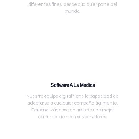
diferentes fines, desde cualquier parte del
mundo.
Software A La Medida
Nuestro equipo digital tiene la capacidad de
adaptarse a cualquier campaña ágilmente.
Personalizándose en aras de una mejor
comunicación con sus servidores.