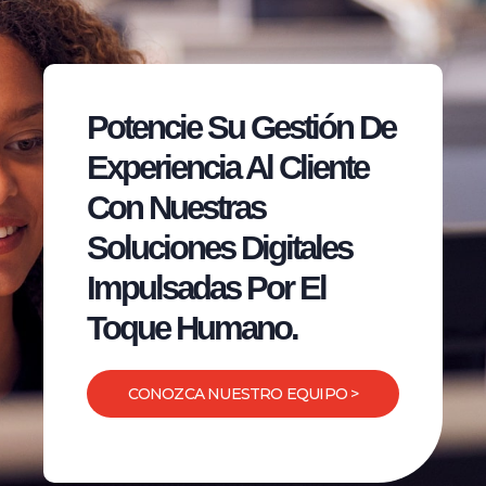
Potencie Su Gestión De
Experiencia Al Cliente
Con Nuestras
Soluciones Digitales
Impulsadas Por El
Toque Humano.
CONOZCA NUESTRO EQUIPO >