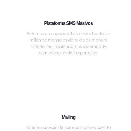
Plataforma SMS Masivos
Estamos en capacidad de enviar hasta Un
millón de mensajes de texto de manera
simultánea, facilitando los sistemas de
comunicación de la operación.
Mailing
Nuestro servicio de correos masivos cuenta