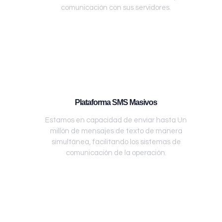
comunicación con sus servidores.
Plataforma SMS Masivos
Estamos en capacidad de enviar hasta Un
millón de mensajes de texto de manera
simultánea, facilitando los sistemas de
comunicación de la operación.