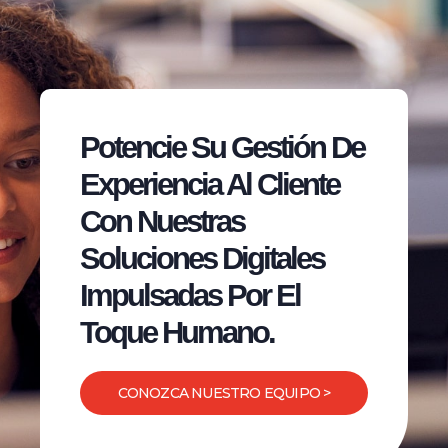
Potencie Su Gestión De
Experiencia Al Cliente
Con Nuestras
Soluciones Digitales
Impulsadas Por El
Toque Humano.
CONOZCA NUESTRO EQUIPO >