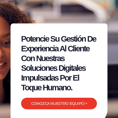
Potencie Su Gestión De
Experiencia Al Cliente
Con Nuestras
Soluciones Digitales
Impulsadas Por El
Toque Humano.
CONOZCA NUESTRO EQUIPO >