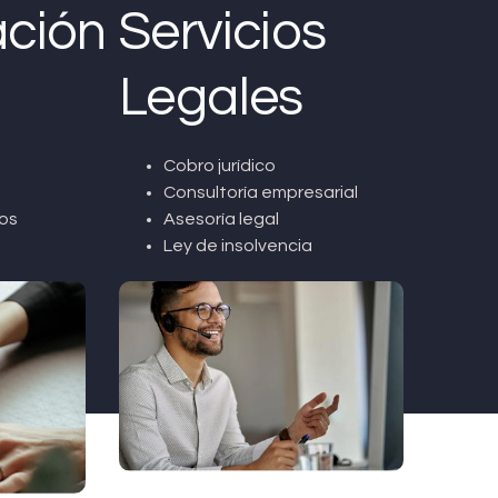
ción
Servicios
Legales
Cobro jurídico
Consultoría empresarial
os
Asesoría legal
Ley de insolvencia