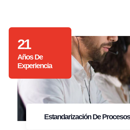
21
Años De
Experiencia
Estandarización
De Proceso