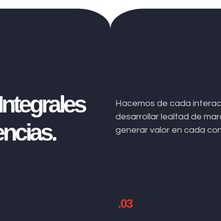
ntegrales
Hacemos de cada interacc
desarrollar lealtad de m
ncias.
generar valor en cada co
.03