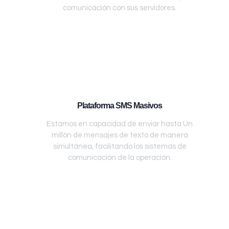
comunicación con sus servidores.
Plataforma SMS Masivos
Estamos en capacidad de enviar hasta Un
millón de mensajes de texto de manera
simultánea, facilitando los sistemas de
comunicación de la operación.