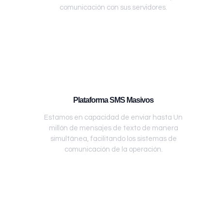
comunicación con sus servidores.
Plataforma SMS Masivos
Estamos en capacidad de enviar hasta Un
millón de mensajes de texto de manera
simultánea, facilitando los sistemas de
comunicación de la operación.