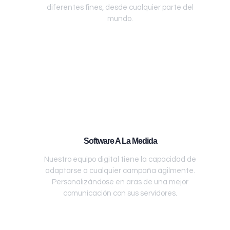
diferentes fines, desde cualquier parte del
mundo.
Software A La Medida
Nuestro equipo digital tiene la capacidad de
adaptarse a cualquier campaña ágilmente.
Personalizándose en aras de una mejor
comunicación con sus servidores.