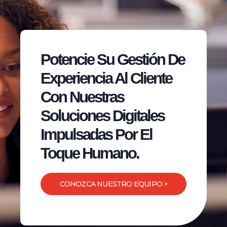
Potencie Su Gestión De
Experiencia Al Cliente
Con Nuestras
Soluciones Digitales
Impulsadas Por El
Toque Humano.
CONOZCA NUESTRO EQUIPO >