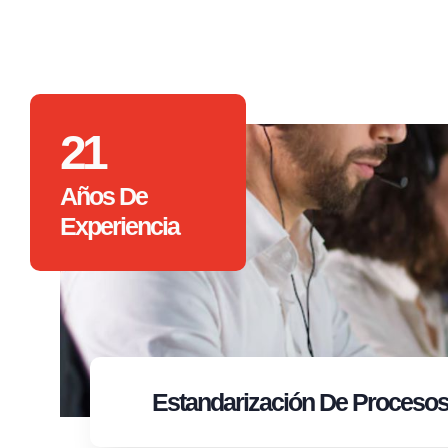
21
Años De
Experiencia
Estandarización
De Proceso