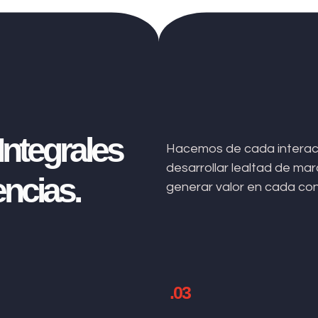
ntegrales
Hacemos de cada interacc
desarrollar lealtad de m
ncias.
generar valor en cada co
.03