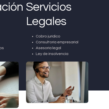
ción
Servicios
Legales
Cobro jurídico
Consultoría empresarial
os
Asesoría legal
Ley de insolvencia