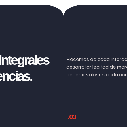
ntegrales
Hacemos de cada interacc
desarrollar lealtad de m
ncias.
generar valor en cada co
.03