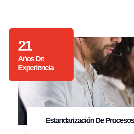
21
Años De
Experiencia
Estandarización
De Proceso