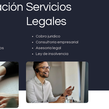
ción
Servicios
Legales
Cobro jurídico
Consultoría empresarial
os
Asesoría legal
Ley de insolvencia