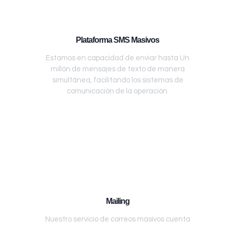
Plataforma SMS Masivos
Estamos en capacidad de enviar hasta Un
millón de mensajes de texto de manera
simultánea, facilitando los sistemas de
comunicación de la operación.
Mailing
Nuestro servicio de correos masivos cuenta