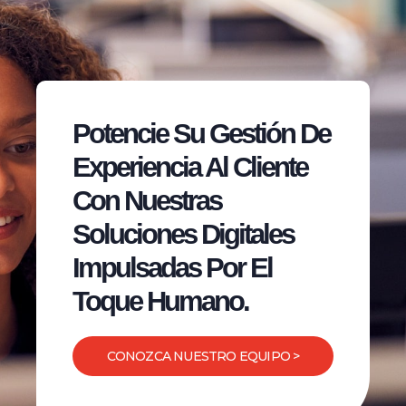
Potencie Su Gestión De
Experiencia Al Cliente
Con Nuestras
Soluciones Digitales
Impulsadas Por El
Toque Humano.
CONOZCA NUESTRO EQUIPO >