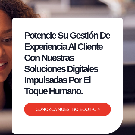
Potencie Su Gestión De
Experiencia Al Cliente
Con Nuestras
Soluciones Digitales
Impulsadas Por El
Toque Humano.
CONOZCA NUESTRO EQUIPO >