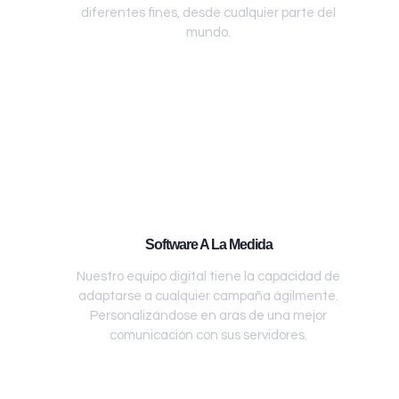
diferentes fines, desde cualquier parte del
mundo.
Software A La Medida
Nuestro equipo digital tiene la capacidad de
adaptarse a cualquier campaña ágilmente.
Personalizándose en aras de una mejor
comunicación con sus servidores.