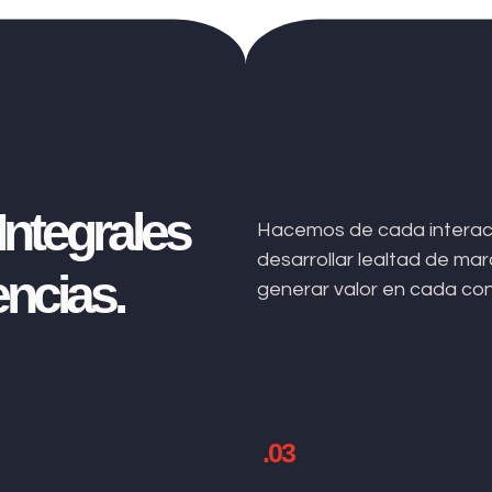
ntegrales
Hacemos de cada interacc
desarrollar lealtad de m
ncias.
generar valor en cada co
.03