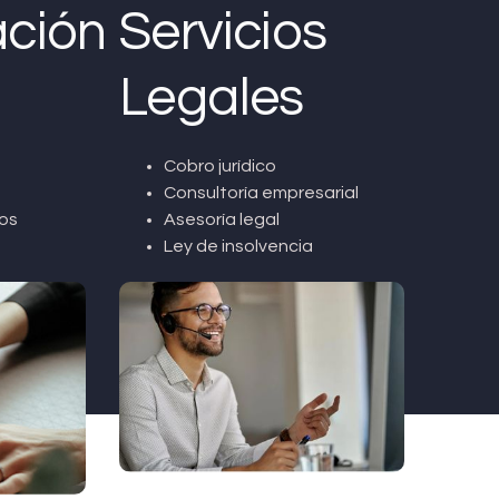
ción
Servicios
Legales
Cobro jurídico
Consultoría empresarial
os
Asesoría legal
Ley de insolvencia