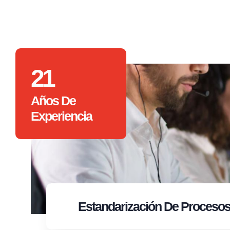
21
Años De
Experiencia
Estandarización
De Proceso