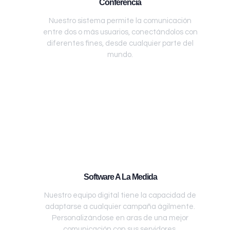
Conferencia
Nuestro sistema permite la comunicación
entre dos o más usuarios, conectándolos con
diferentes fines, desde cualquier parte del
mundo.
Software A La Medida
Nuestro equipo digital tiene la capacidad de
adaptarse a cualquier campaña ágilmente.
Personalizándose en aras de una mejor
comunicación con sus servidores.