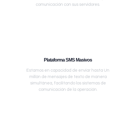
comunicación con sus servidores.
Plataforma SMS Masivos
Estamos en capacidad de enviar hasta Un
millón de mensajes de texto de manera
simultánea, facilitando los sistemas de
comunicación de la operación.