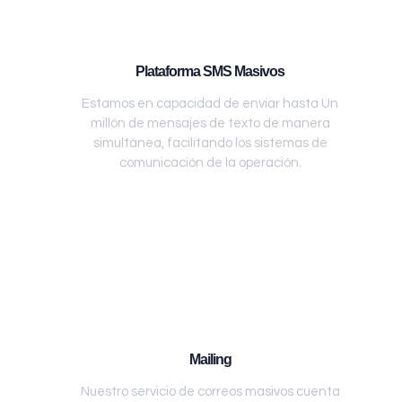
Plataforma SMS Masivos
Estamos en capacidad de enviar hasta Un
millón de mensajes de texto de manera
simultánea, facilitando los sistemas de
comunicación de la operación.
Mailing
Nuestro servicio de correos masivos cuenta