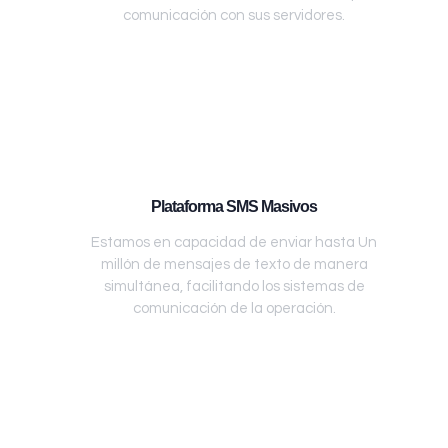
comunicación con sus servidores.
Plataforma SMS Masivos
Estamos en capacidad de enviar hasta Un
millón de mensajes de texto de manera
simultánea, facilitando los sistemas de
comunicación de la operación.