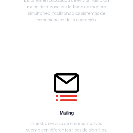
Estamos en capacidad de enviar hasta Un
millón de mensajes de texto de manera
simultánea, facilitando los sistemas de
comunicación de la operación.
Mailing
Nuestro servicio de correos masivos
cuenta con diferentes tipos de plantillas,