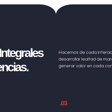
ntegrales
Hacemos de cada interacc
desarrollar lealtad de m
ncias.
generar valor en cada co
.03