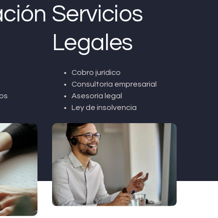
ción
Servicios
Legales
Cobro jurídico
Consultoría empresarial
os
Asesoría legal
Ley de insolvencia