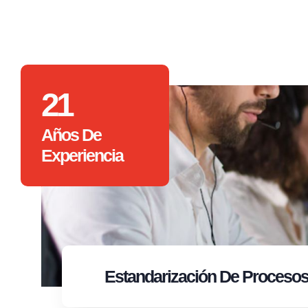
21
Años De
Experiencia
Estandarización
De Proceso