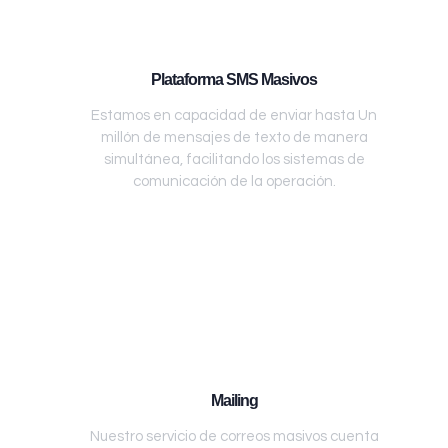
Plataforma SMS Masivos
Estamos en capacidad de enviar hasta Un
millón de mensajes de texto de manera
simultánea, facilitando los sistemas de
comunicación de la operación.
Mailing
Nuestro servicio de correos masivos cuenta