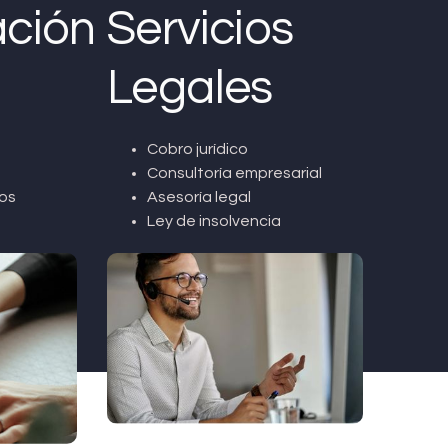
ción
Servicios
Legales
Cobro jurídico
Consultoría empresarial
os
Asesoría legal
Ley de insolvencia