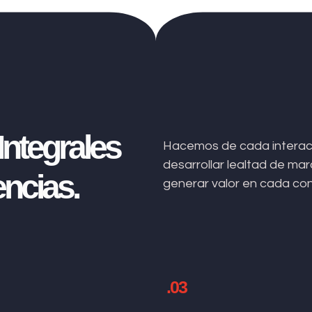
ntegrales
Hacemos de cada interacc
desarrollar lealtad de m
ncias.
generar valor en cada co
.03