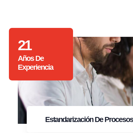
21
Años De
Experiencia
Estandarización
De Proceso