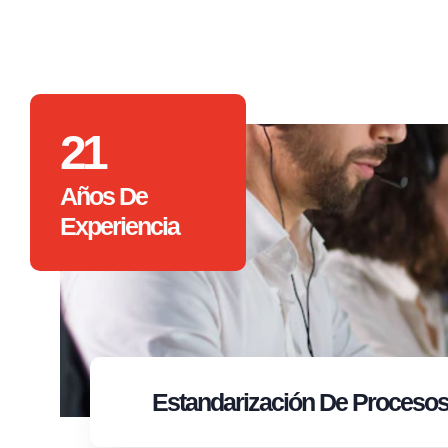
21
Años De
Experiencia
Estandarización
De Proceso