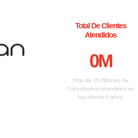
Total De Clientes
Atendidos
0
M
Más de 25 Millones de
Colombianos atendidos en
los últimos 5 años.