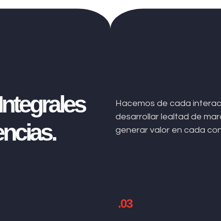
ntegrales
Hacemos de cada interacc
desarrollar lealtad de m
ncias.
generar valor en cada co
.03