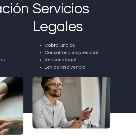
ción
Servicios
Legales
Cobro jurídico
Consultoría empresarial
os
Asesoría legal
Ley de insolvencia